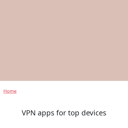
Breadcrumb
Home
VPN apps for top devices